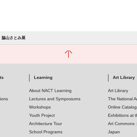
脇山さとみ展
ts
Learning
Art Library
About NACT Learning
Art Library
tions
Lectures and Symposiums
The National A
Workshops
Online Catalo
Youth Project
Exhibitions at t
Architecture Tour
Art Commons : 
School Programs
Japan