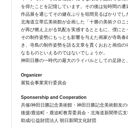
を得たことを記憶しています。その後は短時間の遭
作品展を通じてその健在ぶりを垣間見るばかりでし
北海道立帯広美術館が企画した「十勝の美術クロニ
が再び燃え上がる気配を実感するとともに、僕にとっ
その制作姿勢にもっとも影響を与えた画家が寺島春
き、寺島の制作姿勢を語る文章を貫くおおと画伯の
なるものといえるのではないでしょうか。
神田日勝の一時代の最大のライバルとしての足跡と
Organizer
展覧会事業実行委員会
Sponsership and Cooperation
共催/神田日勝記念美術館・神田日勝記念美術館友の
後援/鹿追町・鹿追町教育委員会・北海道新聞帯広
助成/公益財団法人 朝日新聞文化財団