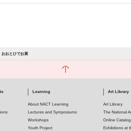
おおとひでお展
ts
Learning
Art Library
About NACT Learning
Art Library
tions
Lectures and Symposiums
The National A
Workshops
Online Catalo
Youth Project
Exhibitions at t