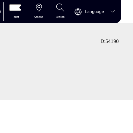
0
Language
Ticket
Access
Search
ID:54190