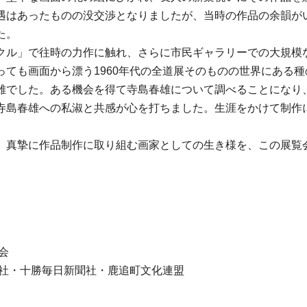
遇はあったものの没交渉となりましたが、当時の作品の余韻が
た。
クル」で往時の力作に触れ、さらに市民ギャラリーでの大規模
ても画面から漂う1960年代の全道展そのものの世界にある
雄でした。ある機会を得て寺島春雄について調べることになり
寺島春雄への私淑と共感が心を打ちました。生涯をかけて制作
、真摯に作品制作に取り組む画家としての生き様を、この展覧
会
支社・十勝毎日新聞社・鹿追町文化連盟