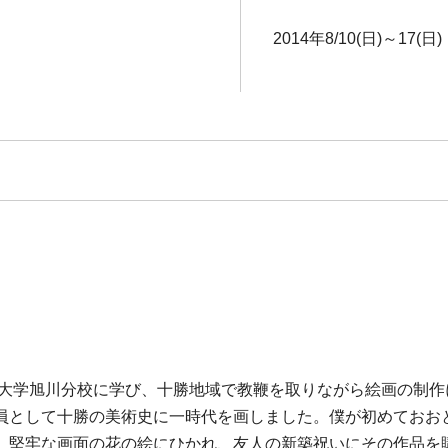
2014年8/10(日)～17(日)
学芸大学旭川分校に学び、十勝地域で教鞭を取りながら絵画の制
員として十勝の美術史に一時代を画しました。僕が初めておお
。堅牢な画面の花の絵にひかれ、友人の新築祝いにその作品を