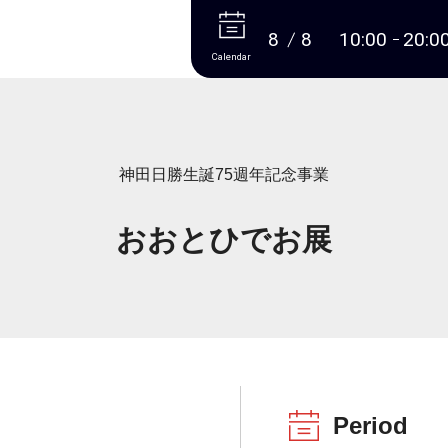
More
8
8
10:00
20:0
Calendar
神田日勝生誕75週年記念事業
おおとひでお展
Period