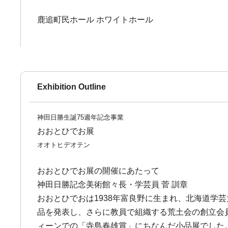
鹿追町民ホール ホワイトホール
Exhibition Outline
神田日勝生誕75週年記念事業
おおとひでお展
オオトヒデオテン
おおとひでお展の開催にあたって
神田日勝記念美術館々長・学芸員 菅 訓章
おおとひでおは1938年富良野に生まれ、北海道
品を発表し、さらに教員で組織する荒土会の創立会
ィーンでの「寺島春雄賞」にちなんだ小品展でした