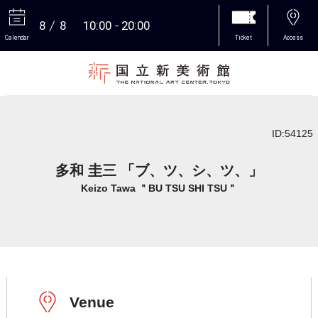
8
8
10:00
20:00
Calendar
Ticket
Access
More
ID:54125
多和 圭三 「ブ、ツ、シ、ツ、」
Keizo Tawa ＂BU TSU SHI TSU＂
Venue