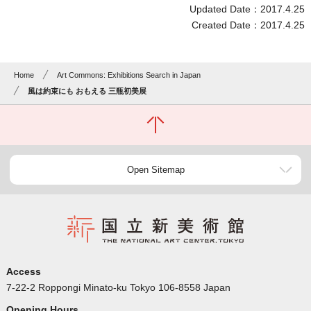
Updated Date：2017.4.25
Created Date：2017.4.25
Home
Art Commons: Exhibitions Search in Japan
風は約束にも おもえる 三瓶初美展
Open Sitemap
Access
7-22-2 Roppongi Minato-ku Tokyo 106-8558 Japan
Opening Hours