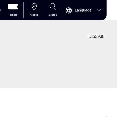
0
Language
Ticket
Access
Search
ID:53938