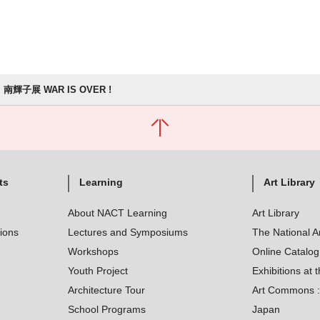
南輝子展 WAR IS OVER !
ts
Learning
Art Library
About NACT Learning
Art Library
tions
Lectures and Symposiums
The National A
Workshops
Online Catalo
Youth Project
Exhibitions at t
Architecture Tour
Art Commons : 
School Programs
Japan