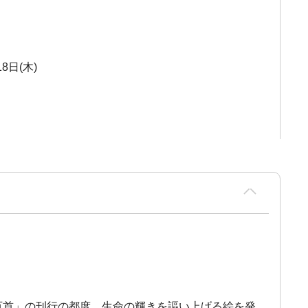
8日(木)
VER!百首」の刊行の都度、生命の輝きを謳い上げる絵を発