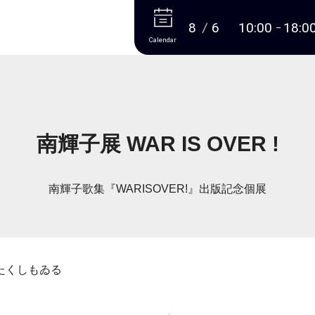
More
8
6
10:00
18:0
Calendar
南輝子展 WAR IS OVER !
南輝子歌集『WARISOVER!』出版記念個展
たくしもゐる