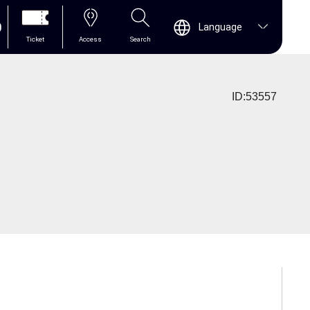
0
Language
Ticket
Access
Search
ID:53557