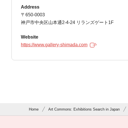
Address
〒650-0003
神戸市中央区山本通2-4-24 リランズゲート1F
Website
https://www.gallery-shimada.com
Home
Art Commons: Exhibitions Search in Japan