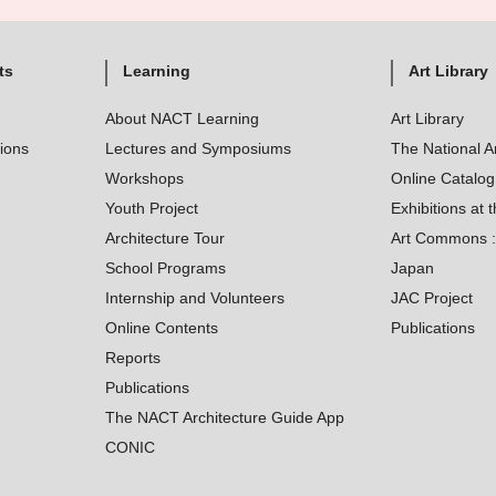
ts
Learning
Art Library
About NACT Learning
Art Library
tions
Lectures and Symposiums
The National A
Workshops
Online Catalo
Youth Project
Exhibitions at t
Architecture Tour
Art Commons : 
School Programs
Japan
Internship and Volunteers
JAC Project
Online Contents
Publications
Reports
Publications
The NACT Architecture Guide App
CONIC