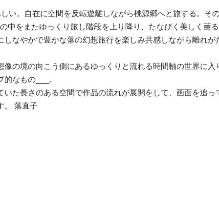
い。自在に空間を反転遊離しながら桃源郷へと旅する。その魅力は
も画面の中をまたゆっくり旅し階段を上り降り、たなびく美しく
にしなやかで豊かな落の幻想旅行を楽しみ共感しながら離れがた
想像の境の向こう側にあるゆっくりと流れる時間軸の世界に入
的なもの___。
ていた長さのある空間で作品の流れが展開をして、画面を追っ
。 落直子