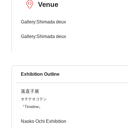
Venue
Gallery:Shimada deux
Gallery:Shimada deux
Exhibition Outline
落直子展
オチナオコテン
『Timeline』
Naoko Ochi Exhibition