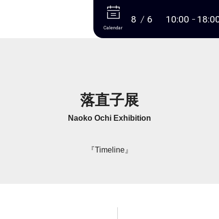
More
8
6
10:00
18:0
Calendar
落直子展
Naoko Ochi Exhibition
『Timeline』