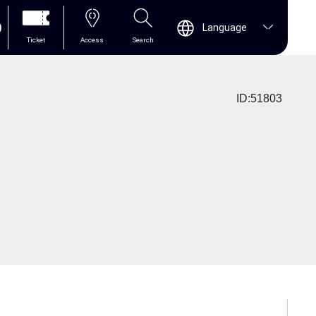
0
Language
Ticket
Access
Search
ID:51803