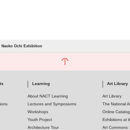
Naoko Ochi Exhibition
ts
Learning
Art Library
About NACT Learning
Art Library
tions
Lectures and Symposiums
The National A
Workshops
Online Catalo
Youth Project
Exhibitions at t
Architecture Tour
Art Commons : 