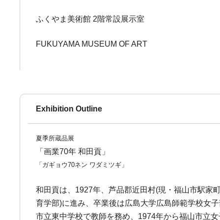
ふくやま美術館 2階常設展示室
FUKUYAMA MUSEUM OF ART
Exhibition Outline
夏季所蔵品展
「画業70年 和田貢」
「ガギョウ70ネン ワダミツギ」
和田貢は、1927年、芦品郡近田村(現・福山市駅家
育学部)に進み、卒業後は広島大学広島師範学校女子部
市立東中学校で教師を務め、1974年から福山市立