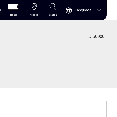
0
Language
Ticket
Access
Search
ID:50900