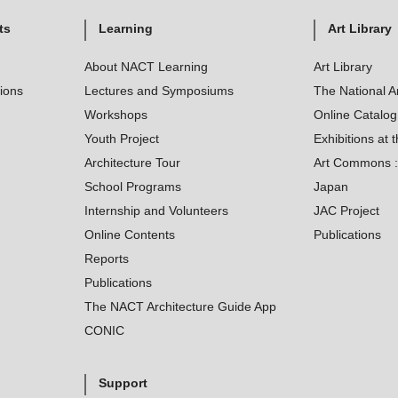
ts
Learning
Art Library
About NACT Learning
Art Library
tions
Lectures and Symposiums
The National A
Workshops
Online Catalo
Youth Project
Exhibitions at t
Architecture Tour
Art Commons : 
School Programs
Japan
Internship and Volunteers
JAC Project
Online Contents
Publications
Reports
Publications
The NACT Architecture Guide App
CONIC
Support