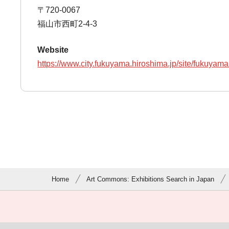
〒720-0067
福山市西町2-4-3
Website
https://www.city.fukuyama.hiroshima.jp/site/fukuya
Home
Art Commons: Exhibitions Search in Japan