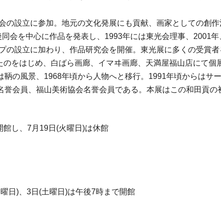
協会の設立に参加。地元の文化発展にも貢献、画家としての創作活
同会を中心に作品を発表し、1993年には東光会理事、2001
ループの設立に加わり、作品研究会を開催。東光展に多くの受賞
催したのをはじめ、白ばら画廊、イマヰ画廊、天満屋福山店にて
鞆の風景、1968年頃から人物へと移行。1991年頃からは
名誉会員、福山美術協会名誉会員である。本展はこの和田貢の
は開館し、7月19日(火曜日)は休館
(金曜日)、3日(土曜日)は午後7時まで開館