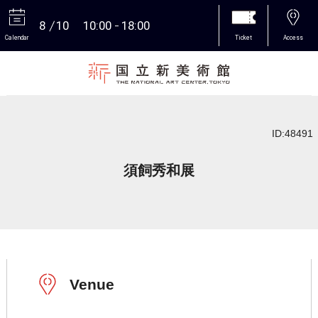
8
10
10:00
18:00
Calendar
Ticket
Access
More
ID:48491
須飼秀和展
Venue