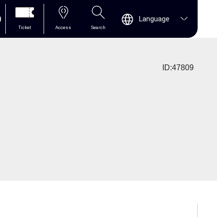
0
Language
Ticket
Access
Search
ID:47809