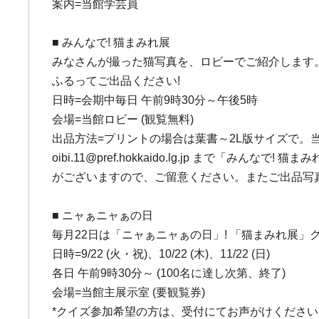
案内=当館学芸員
■ みんなで! 猫まみれ展
みなさんが撮った猫写真を、ロビーでご紹介します
ふるってご出品ください!
日時=会期中毎日 午前9時30分～午後5時
会場=当館ロビー (観覧無料)
出品方法=プリントの場合は葉書～2L版サイズで。
oibi.11@pref.hokkaido.lg.jp まで
がございますので、ご留意ください。またご出品写
■ ニャぁニャぁの日
毎月22日は「ニャぁニャぁの日」! 「猫まみれ展」
日時=9/22 (火・祝)、10/22 (木)、11/22 (日)
各日 午前9時30分～ (100名に達し次第、終了)
会場=当館主展示室 (要観覧券)
*クイズ参加希望の方は、受付にてお声がけください