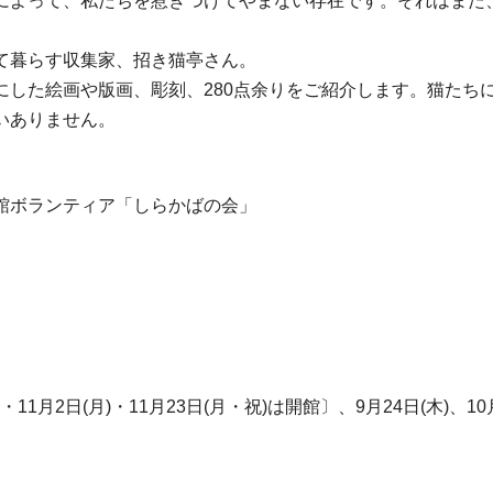
によって、私たちを惹きつけてやまない存在です。それはまた
て暮らす収集家、招き猫亭さん。
にした絵画や版画、彫刻、280点余りをご紹介します。猫たち
いありません。
館ボランティア「しらかばの会」
11月2日(月)・11月23日(月・祝)は開館〕、9月24日(木)、10月