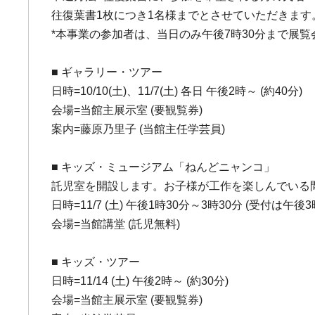
往復葉書1枚につき1名様までとさせていただきます。参
*本事業の参加者は、当日のみ午後7時30分まで展
■ ギャラリー・ツアー
日時=10/10(土)、11/7(土) 各日 午後2時～ (約40分)
会場=当館主展示室 (要観覧券)
案内=藤原乃里子 (当館主任学芸員)
■ キッズ・ミュージアム「ねんどニャンコ」
託児室を開設します。お子様が工作を楽しんでいる
日時=11/7 (土) 午後1時30分～3時30分 (受付は午後
会場=当館講堂 (託児無料)
■ キッズ・ツアー
日時=11/14 (土) 午後2時～ (約30分)
会場=当館主展示室 (要観覧券)