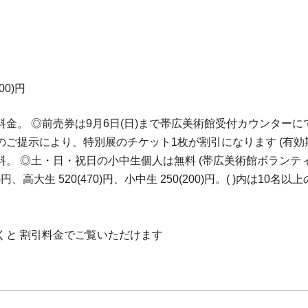
00)円
引料金。 ◎前売券は9月6日(日)まで帯広美術館受付カウンター
ご提示により、特別展のチケット1枚が割引になります (有効期
。 ◎土・日・祝日の小中生個人は無料 (帯広美術館ボランティ
、高大生 520(470)円、小中生 250(200)円。( )内は10
くと 割引料金でご覧いただけます