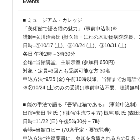
Events
■ ミュージアム・カレッジ
「美術館で語る猫の魅力」 (事前申込制)※
講師=弘川治喜氏 (獣医師・にれの木動物病院院長、10
日時=①10/17 (土)、②10/24 (土)、③10/31 (土)
各日 午後2時～3時30分
会場=当館講堂、主展示室 (参加料 650円)
対象・定員=3回とも受講可能な方 30名
申込方法=9/25 (金) 午前10時以降、当館まで
※②10/24 (土)のみの受講は事前申込不要、聴講無
■ 能の手法で語る『吾輩は猫である』 (事前申込制)
出演=安田 登 氏 (下掛宝生流ワキ方) 槻宅 聡 氏 (森
日時=11/22 (日) 午後5時30分～7時
会場=当館ロビー (70席予定・要観覧券)
申込方法=往復葉書に、参加を希望される方の氏名・住