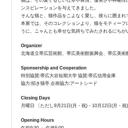
猫は、その愛くるしい仕草や表情、優美さや神秘性
ンスピレーションを与えてきました。
そんな猫と、猫作品をこよなく愛し、彼らに囲まれ
本展では、そのコレクションより、猫をモティーフ
うに、ニャんとも幸せな気持ちでみたされるにちが
Organizer
北海道立帯広芸術館、帯広美術館振興会、帯広美術
Sponsership and Cooperation
特別協賛:帯広大谷短期大学 協賛:帯広信用金庫
協力:招き猫亭 企画協力:アートシード
Closing Days
月曜日 〔ただし9月21日(月・祝)・10月12日(月・祝)・
Opening Hours
午前9:30 ～ 午後5:00