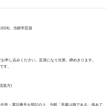
/24)、当館学芸員
お電話でお申し込みください。定員になり次第、締めきります。
料です。
田流笛方)
所・電話番号を明記の上、当館「吾輩は猫である」係あて、10/