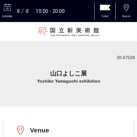
8
8
10:00
20:00
Calendar
Ticket
Access
More
ID:47528
山口よしこ展
Yoshiko Yamaguchi exhibition
Venue