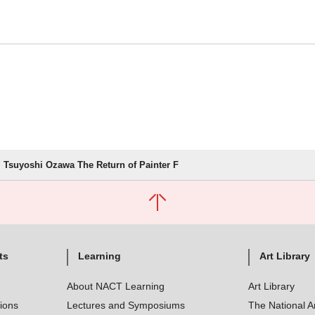
Tsuyoshi Ozawa The Return of Painter F
ts
Learning
Art Library
About NACT Learning
Art Library
tions
Lectures and Symposiums
The National A