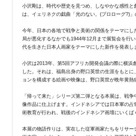
小沢剛は、時代や歴史を見つめ、しなやかな感性と創
は、イェリネクの戯曲「光のない。(プロローグ?)
今年、日本の各地で戦争と美術の関係をテーマにし
局が悪化するなかでも1944年12月まで展覧会を
代を生きた日本人画家をテーマにした新作を発表し
小沢は2013年、第5回アフリカ開発会議の際に横
した。それは、福島出身の野口英世の生涯をもとに、
ョンを構成する絵画や映像は、野口英世が晩年黄熱
「帰って来た」シリーズ第二弾となる本展は、戦争
像作品に仕上げます。インドネシアでは日本軍の占
術教育が行われ、戦後のインドネシア画壇にいくば
本展の物語作りは、実在した従軍画家たちをリサー