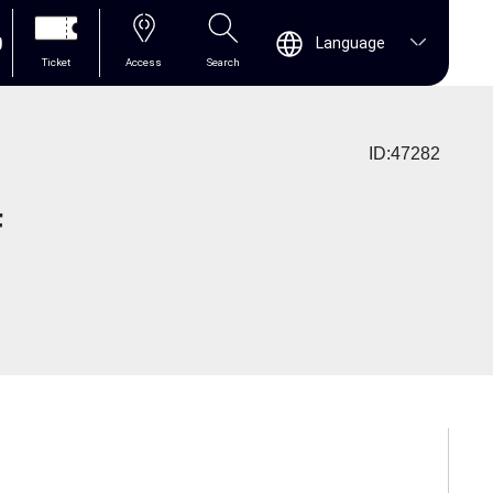
0
Language
Ticket
Access
Search
ID:47282
F