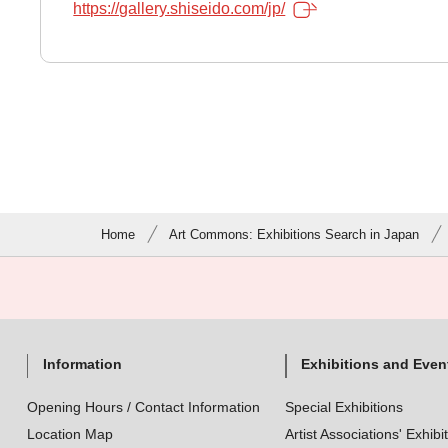
https://gallery.shiseido.com/jp/
Home
Art Commons: Exhibitions Search in Japan
Information
Exhibitions and Even
Opening Hours / Contact Information
Special Exhibitions
Location Map
Artist Associations' Exhibi