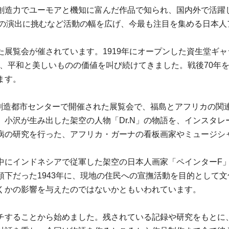
造力でユーモアと機知に富んだ作品で知られ、国内外で活躍して
」の演出に挑むなど活動の幅を広げ、今最も注目を集める日本
た展覧会が催されています。1919年にオープンした資生堂ギ
行い、平和と美しいものの価値を叫び続けてきました。戦後70
ます。
浜創造都市センターで開催された展覧会で、福島とアフリカの関連
小沢が生み出した架空の人物「Dr.N」の物語を、インスタ
病の研究を行った、アフリカ・ガーナの看板画家やミュージシ
中にインドネシアで従軍した架空の日本人画家「ペインターF
領下だった1943年に、現地の住民への宣撫活動を目的として
くかの影響を与えたのではないかともいわれています。
チすることから始めました。残されている記録や研究をもとに