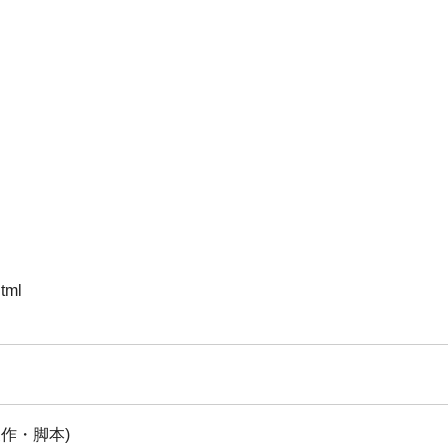
html
製作・脚本)