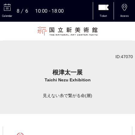
8
6
10:00
18:00
Calendar
Ticket
Access
More
ID:47070
根津太一展
Taichi Nezu Exhibition
見えない糸で繋がる命(層)