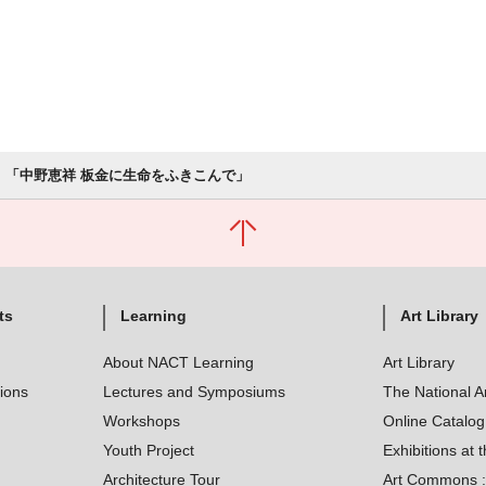
「中野恵祥 板金に生命をふきこんで」
ts
Learning
Art Library
About NACT Learning
Art Library
tions
Lectures and Symposiums
The National A
Workshops
Online Catalo
Youth Project
Exhibitions at t
Architecture Tour
Art Commons : 