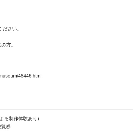
ください。
住の方。
a-museum/48446.html
よる制作体験あり)
観覧券