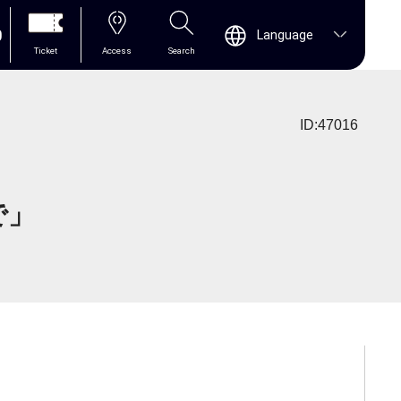
0
Language
Ticket
Access
Search
ID:47016
で」