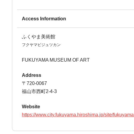
Access Information
ふくやま美術館
フクヤマビジュツカン
FUKUYAMA MUSEUM OF ART
Address
〒720-0067
福山市西町2-4-3
Website
https://www.city.fukuyama.hiroshima.jp/site/fukuya