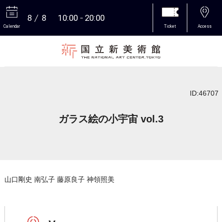
8
8
10:00
20:00
Calendar
Ticket
Access
More
ID:46707
ガラス絵の小宇宙 vol.3
山口剛史 南弘子 藤原良子 神領照美