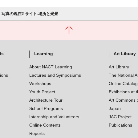
写真の現在2 サイト-場所と光景
ts
Learning
Art Library
About NACT Learning
Art Library
tions
Lectures and Symposiums
The National A
Workshops
Online Catalo
Youth Project
Exhibitions at t
Architecture Tour
Art Commons : 
School Programs
Japan
Internship and Volunteers
JAC Project
Online Contents
Publications
Reports