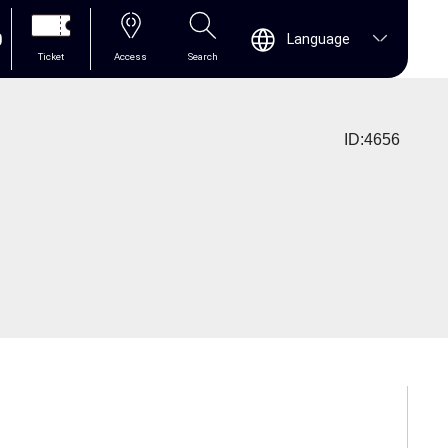
0
Language
Ticket
Access
Search
ID:4656