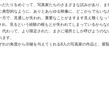
へだたりをめぐって、写真家たちのさまざまな試みがあり、ま
に典型的なように、ありとあらゆる映像に、どこからでもいな
一方で、見通しが失われ、重要なことがますます見え難くなっ
ものが切り離され、見るという経験の根もとが失われてしまっているか
、代わって、より限定された、まさに場所としか呼びようのな
れます。
ぞれの角度から示唆を与えてくれる8人の写真家の作品と、展