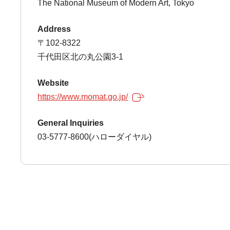
The National Museum of Modern Art, Tokyo
Address
〒102-8322
千代田区北の丸公園3-1
Website
https://www.momat.go.jp/
General Inquiries
03-5777-8600(ハローダイヤル)