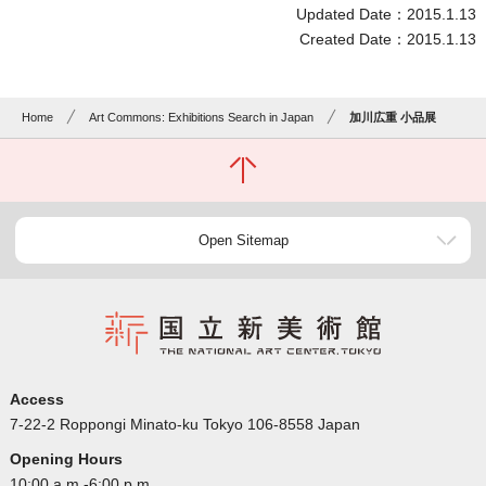
Updated Date：2015.1.13
Created Date：2015.1.13
Home
Art Commons: Exhibitions Search in Japan
加川広重 小品展
Open Sitemap
Access
7-22-2 Roppongi Minato-ku Tokyo 106-8558 Japan
Opening Hours
10:00 a.m.-6:00 p.m.