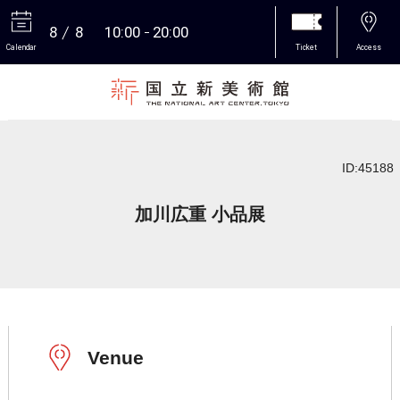
8
8
10:00
20:00
Calendar
Ticket
Access
More
ID:45188
加川広重 小品展
Venue