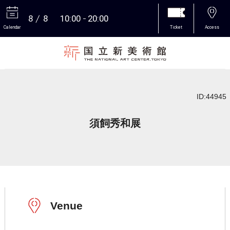
8
8
10:00
20:00
Calendar
Ticket
Access
More
ID:44945
須飼秀和展
Venue