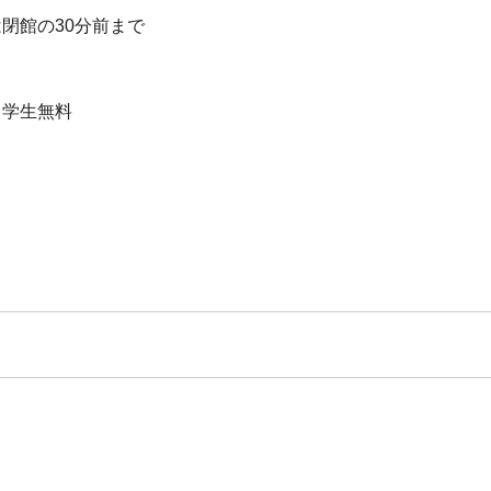
/ 入館は閉館の30分前まで
 小中学生無料