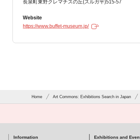
長泉町東野クレマチスの丘(スルガ平)515-57
Website
https://www.buffet-museum.jp/
Home
Art Commons: Exhibitions Search in Japan
Information
Exhibitions and Even