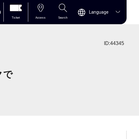
0
Language
Ticket
Access
Search
ID:44345
クで