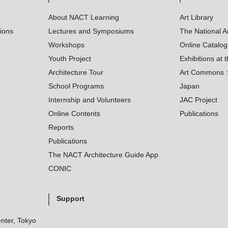
About NACT Learning
Art Library
tions
Lectures and Symposiums
The National A
Workshops
Online Catalo
Youth Project
Exhibitions at t
Architecture Tour
Art Commons : 
School Programs
Japan
Internship and Volunteers
JAC Project
Online Contents
Publications
Reports
Publications
The NACT Architecture Guide App
CONIC
Support
nter, Tokyo