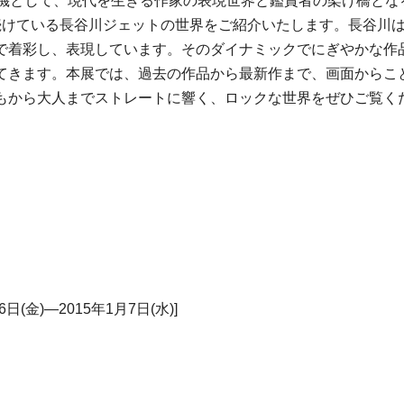
契機として、現代を生きる作家の表現世界と鑑賞者の架け橋とな
続けている長谷川ジェットの世界をご紹介いたします。長谷川
で着彩し、表現しています。そのダイナミックでにぎやかな作
てきます。本展では、過去の作品から最新作まで、画面からこ
もから大人までストレートに響く、ロックな世界をぜひご覧く
6日(金)―2015年1月7日(水)]