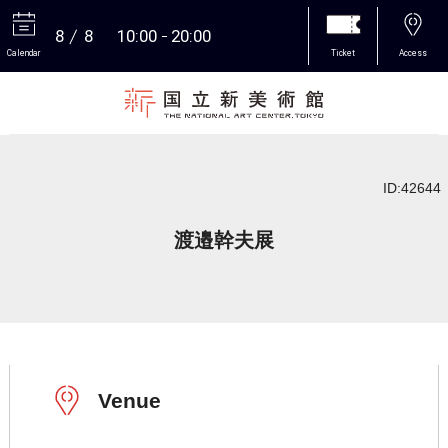
8
8
10:00
20:00
Calendar
Ticket
Access
More
ID:42644
渡邉幹夫展
Venue