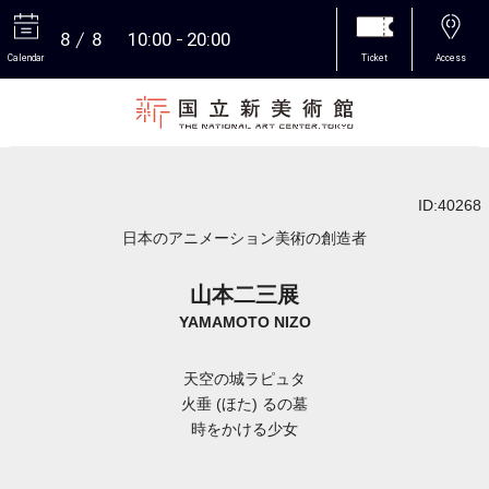
8
8
10:00
20:00
Calendar
Ticket
Access
More
ID:40268
日本のアニメーション美術の創造者
山本二三展
YAMAMOTO NIZO
天空の城ラピュタ
火垂 (ほた) るの墓
時をかける少女