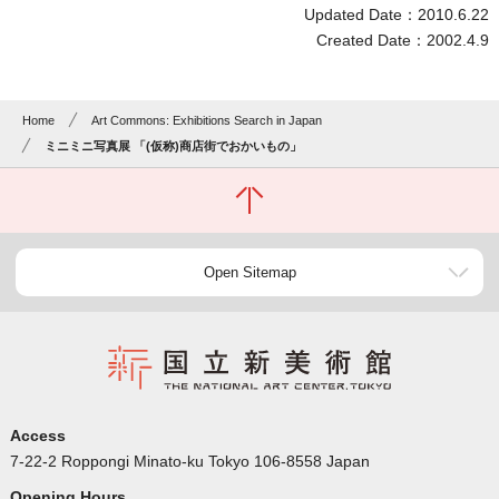
Updated Date：2010.6.22
Created Date：2002.4.9
Home
Art Commons: Exhibitions Search in Japan
ミニミニ写真展 「(仮称)商店街でおかいもの」
Open Sitemap
Access
7-22-2 Roppongi Minato-ku Tokyo 106-8558 Japan
Opening Hours