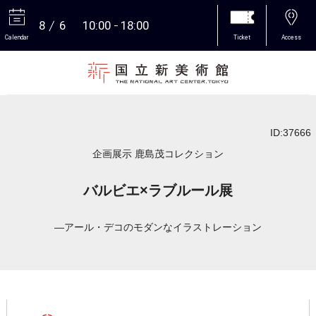
8
6
10:00
18:00
Calendar
Ticket
Access
More
ID:37666
企画展示 鹿島茂コレクション
バルビエ×ラブルール展
―アール・デコのモダンなイラストレーション