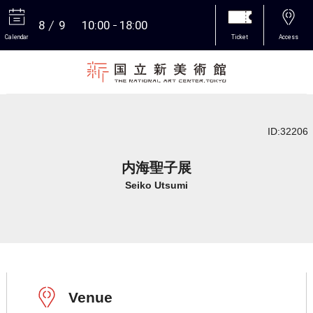
8
9
10:00
18:00
Calendar
Ticket
Access
More
ID:32206
内海聖子展
Seiko Utsumi
Venue