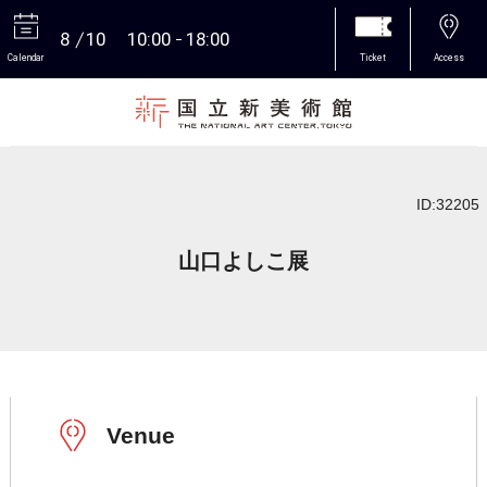
8
10
10:00
18:00
Calendar
Ticket
Access
More
ID:32205
山口よしこ展
Venue