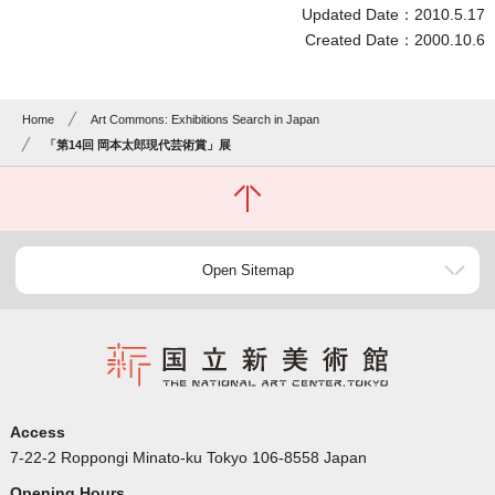
Updated Date：2010.5.17
Created Date：2000.10.6
Home
Art Commons: Exhibitions Search in Japan
「第14回 岡本太郎現代芸術賞」展
Open Sitemap
Access
7-22-2 Roppongi Minato-ku Tokyo 106-8558 Japan
Opening Hours