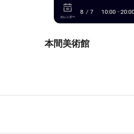
本文へ
8
7
10:00
20:0
カレンダー
本間美術館