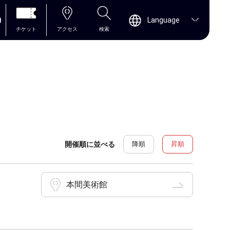
0
Language
チケット
アクセス
検索
開催順に並べる
降順
昇順
本間美術館