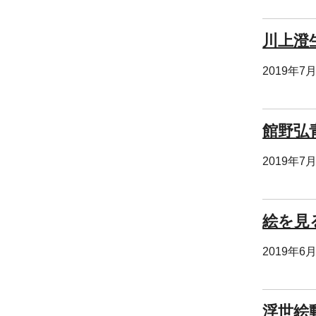
川上澄
2019年7
館野弘
2019年7
絵を見
2019年6
浮世絵