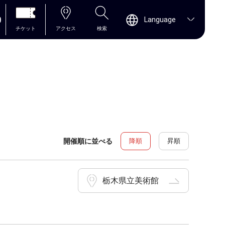
0
Language
チケット
アクセス
検索
開催順に並べる
降順
昇順
栃木県立美術館