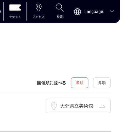
0
Language
チケット
アクセス
検索
開催順に並べる
降順
昇順
大分県立美術館