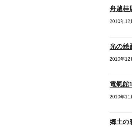
舟越桂
2010年1
光の絵画
2010年1
電氣館
2010年1
郷土の表