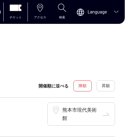
0
Language
チケット
アクセス
検索
開催順に並べる
降順
昇順
熊本市現代美術
館