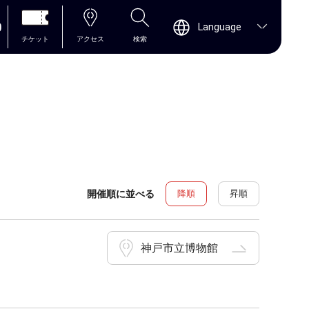
0
Language
チケット
アクセス
検索
開催順に並べる
降順
昇順
神戸市立博物館