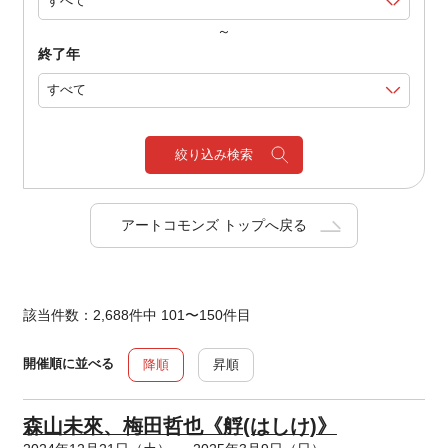
～
終了年
絞り込み検索
アートコモンズ トップへ戻る
該当件数：2,688件中 101〜150件目
開催順に並べる
降順
昇順
森山未來、梅田哲也《艀(はしけ)》