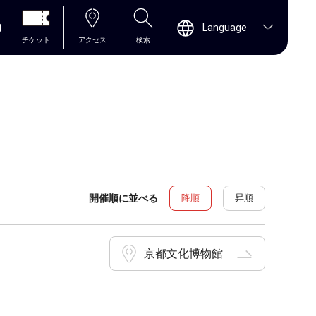
0
Language
チケット
アクセス
検索
開催順に並べる
降順
昇順
京都文化博物館