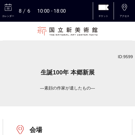
8
6
10:00
18:00
カレンダー
チケット
アクセス
本文へ
ID:9599
生誕100年 本郷新展
―素顔の作家が遺したもの―
会場