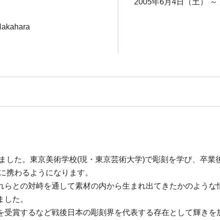
2005年6月4日（土） ～
 Nakahara
れました。東京美術学校(現・東京芸術大学)で彫刻を学び、卒
刻に携わるようになります。
れらとの対峙を通して素材の内から生まれ出てきたかのような
ました。
受賞するなど戦後日本の彫刻界を代表する存在として輝きを放ち