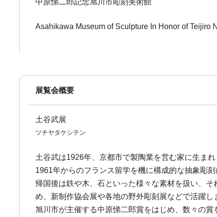
中原悌二郎記念旭川市彫刻美術館
Asahikawa Museum of Sculpture In Honor of Teijiro
展覧会概要
土谷武展
ツチヤタケシテン
土谷武は1926年、京都市で製陶業を営む家に生ま
1961年からのフランス留学を機に構成的な抽象彫
帰国後は鉄や木、石といった様々な素材を扱い、そ
め、新制作協会展や各地の野外彫刻展などで活躍し
旭川市が主催する中原悌二郎賞をはじめ、数々の賞を