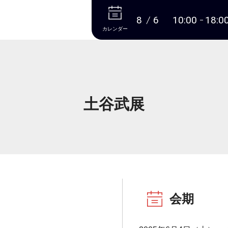
本文へ
8
6
10:00
18:0
カレンダー
土谷武展
会期