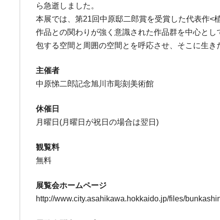
ら急逝しました。
本展では、第21回中原邸二郎賞を受賞した代表作<
作品との関わりが強く意識された作品群を中心とし
包する空間と周囲の空間とを呼応させ、そこに生き
主催者
中原悌二郎記念旭川市彫刻美術館
休催日
月曜日(月曜日が祝日の場合は翌日)
観覧料
無料
展覧会ホームページ
http://www.city.asahikawa.hokkaido.jp/files/bunkash