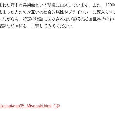
れた府中市美術館という環境に由来しています。また、1990
集まった人たちが互いの社会的属性やプライバシーに深入りす
しながらも、特定の物語に回収されない宮﨑の絵画世界そのも
思議な絵画術を、目撃してみてください。
kaikaisai/osp95_Miyazaki.html