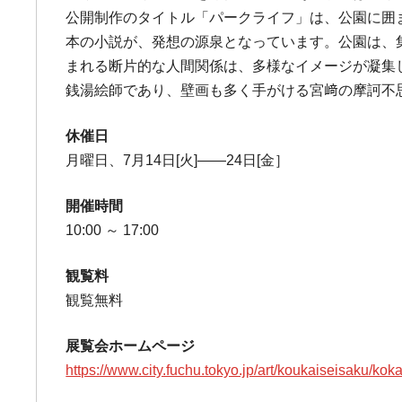
公開制作のタイトル「パークライフ」は、公園に囲ま
本の小説が、発想の源泉となっています。公園は、
まれる断片的な人間関係は、多様なイメージが凝集
銭湯絵師であり、壁画も多く手がける宮﨑の摩訶不
休催日
月曜日、7月14日[火]――24日[金］
開催時間
10:00 ～ 17:00
観覧料
観覧無料
展覧会ホームページ
https://www.city.fuchu.tokyo.jp/art/koukaiseisaku/ko