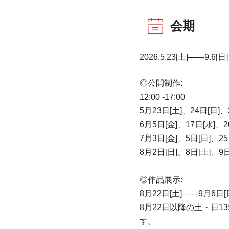
会期
2026.5.23[土]――9.6[日]
◎公開制作:
12:00 -17:00
5月23日[土]、24日[日]、
6月5日[金]、17日[水]、2
7月3日[金]、5日[日]、25
8月2日[日]、8日[土]、9日
◎作品展示:
8月22日[土]――9月6日[
8月22日以降の土・日13
す。