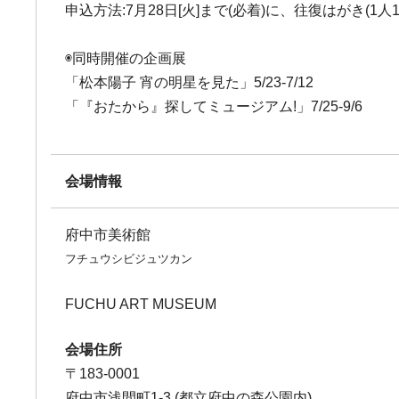
申込方法:7月28日[火]まで(必着)に、往復はがき
◉同時開催の企画展
「松本陽子 宵の明星を見た」5/23-7/12
「『おたから』探してミュージアム!」7/25-9/6
会場情報
府中市美術館
フチュウシビジュツカン
FUCHU ART MUSEUM
会場住所
〒183-0001
府中市浅間町1-3 (都立府中の森公園内)