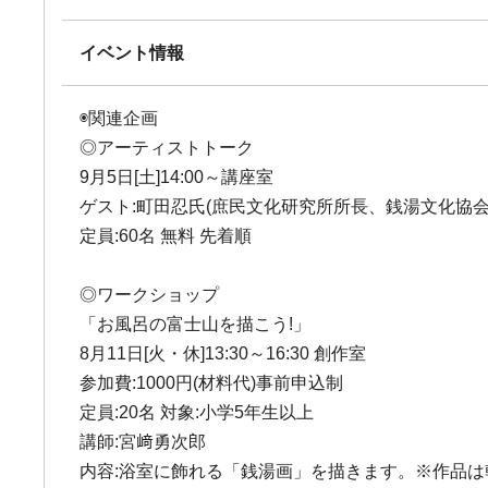
イベント情報
◉関連企画
◎アーティストトーク
9月5日[土]14:00～講座室
ゲスト:町田忍氏(庶民文化研究所所長、銭湯文化協会
定員:60名 無料 先着順
◎ワークショップ
「お風呂の富士山を描こう!」
8月11日[火・休]13:30～16:30 創作室
参加費:1000円(材料代)事前申込制
定員:20名 対象:小学5年生以上
講師:宮﨑勇次郎
内容:浴室に飾れる「銭湯画」を描きます。※作品