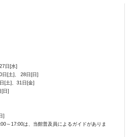
27日[水]
0日[土]、 28日[日]
日[土]、31日[金]
[日]
日]
:00～17:00は、当館普及員によるガイドがありま