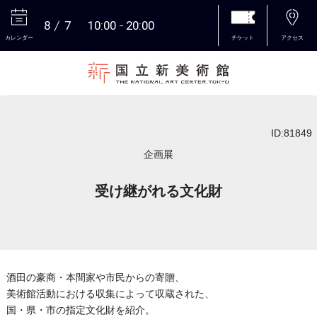
8
7
10:00
20:00
カレンダー
チケット
アクセス
本文へ
ID:81849
企画展
受け継がれる文化財
酒田の豪商・本間家や市民からの寄贈、
美術館活動における収集によって収蔵された、
国・県・市の指定文化財を紹介。