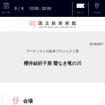
8
8
10:00
20:00
カレンダー
チケット
アクセス
本文へ
ID:80357
アーティストの絵本プロジェクト⑨
櫻井結祈子展 聲なき竜の川
会場