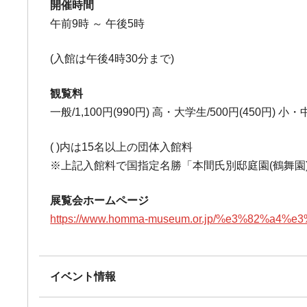
開催時間
午前9時 ～ 午後5時
(入館は午後4時30分まで)
観覧料
一般/1,100円(990円) 高・大学生/500円(450円) 小
( )内は15名以上の団体入館料
※上記入館料で国指定名勝「本間氏別邸庭園(鶴舞園
展覧会ホームページ
https://www.homma-museum.or.jp/%e3%82%a4%
イベント情報