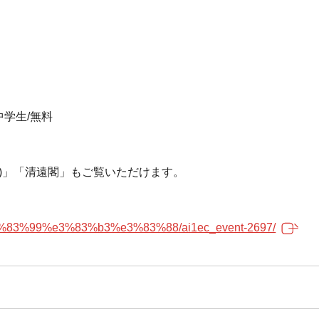
・中学生/無料
)」「清遠閣」もご覧いただけます。
e3%83%99%e3%83%b3%e3%83%88/ai1ec_event-2697/