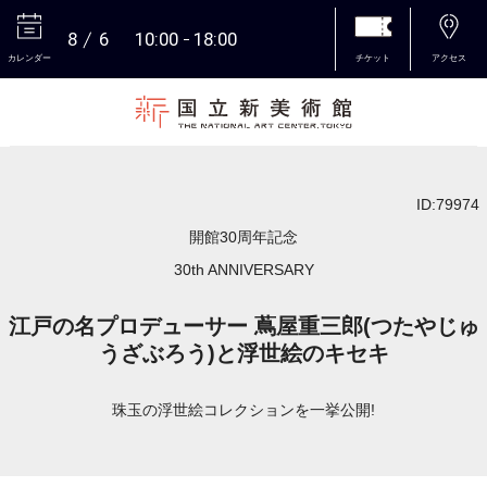
8
6
10:00
18:00
カレンダー
チケット
アクセス
本文へ
ID:79974
開館30周年記念
30th ANNIVERSARY
江戸の名プロデューサー 蔦屋重三郎(つたやじゅ
うざぶろう)と浮世絵のキセキ
珠玉の浮世絵コレクションを一挙公開!