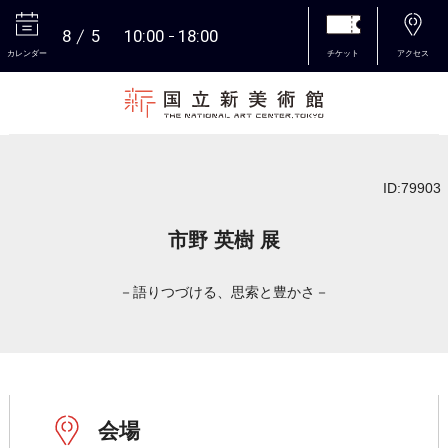
8
5
10:00
18:00
カレンダー
チケット
アクセス
本文へ
ID:79903
市野 英樹 展
－語りつづける、思索と豊かさ－
会場