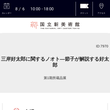
8
6
10:00
18:00
カレンダー
チケット
アクセス
本文へ
ID:7970
三岸好太郎に関するノオト―節子が解説する好太
郎
第1期所蔵品展