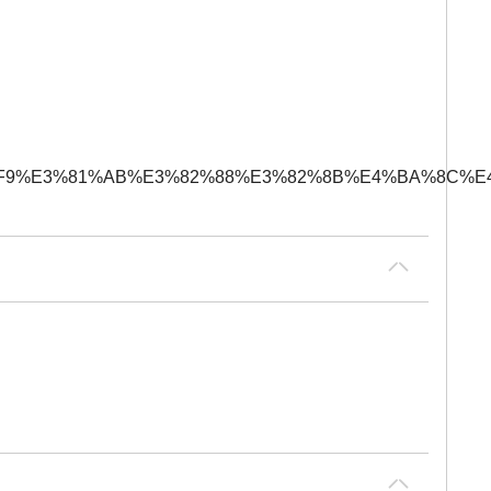
9%E3%81%AB%E3%82%88%E3%82%8B%E4%BA%8C%E4