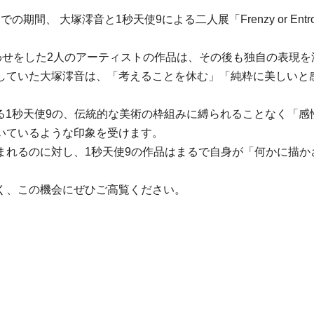
土)までの期間、 大塚澪音と1秒天使9による二人展「Frenzy or 
」で初顔合わせをした2人のアーティストの作品は、その後も独自の表
していた大塚澪音は、「考えることを休む」「純粋に美しいと
る1秒天使9の、伝統的な美術の枠組みに縛られることなく「
いているような印象を受けます。
まれるのに対し、1秒天使9の作品はまるで自身が「何かに描か
く、この機会にぜひご高覧ください。