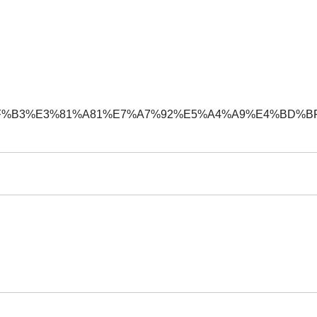
%B3%E3%81%A81%E7%A7%92%E5%A4%A9%E4%BD%BF