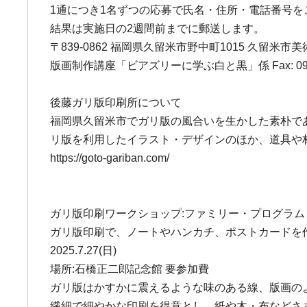
1通につき1名ずつの応募で氏名・住所・電話番号を
結果は実施日の2週間前までに郵送します。
〒839-0862 福岡県久留米市野中町1015 久留米市
版画制作講座「ビアズリーに学ぶ白と黒」係 Fax: 0942-
後藤ガリ版印刷所について
福岡県久留米市でガリ版の風合いを生かした素朴で
リ版を利用したイラスト・デザインのほか、道具や
https://goto-gariban.com/
ガリ版印刷ワークショップ:ファミリー・プログラ
ガリ版印刷で、ノートやハンカチ、ポストカードを作
2025.7.27(日)
場所:石橋正二郎記念館 要参加費
ガリ版はかすかに震えるような味のある線、版画の
繊細で細やかな印刷を得意とし、紙や木・布などさ