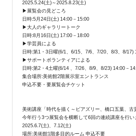
2025.5.24(土)～2025.8.23(土)
▶展覧会の見どころ
日時:5月24日(土) 14:00－15:00
▶大人のギャラリートーク
日時:8月16日(土) 17:00－18:00
▶学芸員による
日時:第1・3日曜(6/1、6/15、7/6、7/20、8/3、8/17) 1
▶サポートボランティアによる
日時:第2・4土曜(6/14 、7/26、8/9、8/23) 14:00－14
集合場所:美術館2階展示室エントランス
申込不要・要展覧会チケット
美術講座「時代を描く～ビアズリー、橋口五葉、古賀
今年行う3つ展覧会を横断して6回の連続講座を行い
2025.6.7(土)、7.12(土)
場所:美術館1階多目的ルーム 申込不要