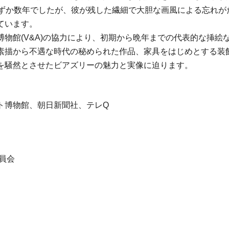
わずか数年でしたが、彼が残した繊細で大胆な画風による忘れが
ています。
物館(V&A)の協力により、初期から晩年までの代表的な挿絵な
素描から不遇な時代の秘められた作品、家具をはじめとする装
を騒然とさせたビアズリーの魅力と実像に迫ります。
ト博物館、朝日新聞社、テレQ
員会