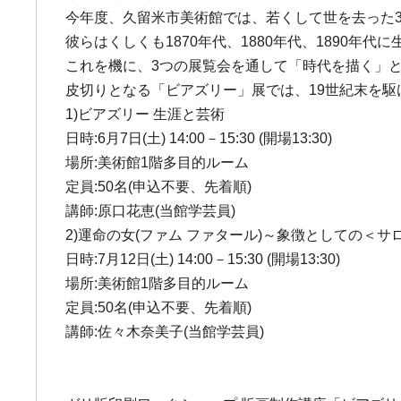
今年度、久留米市美術館では、若くして世を去った
彼らはくしくも1870年代、1880年代、1890
これを機に、3つの展覧会を通して「時代を描く」
皮切りとなる「ビアズリー」展では、19世紀末を駆
1)ビアズリー 生涯と芸術
日時:6月7日(土) 14:00－15:30 (開場13:30)
場所:美術館1階多目的ルーム
定員:50名(申込不要、先着順)
講師:原口花恵(当館学芸員)
2)運命の女(ファム ファタール)～象徴としての＜サ
日時:7月12日(土) 14:00－15:30 (開場13:30)
場所:美術館1階多目的ルーム
定員:50名(申込不要、先着順)
講師:佐々木奈美子(当館学芸員)