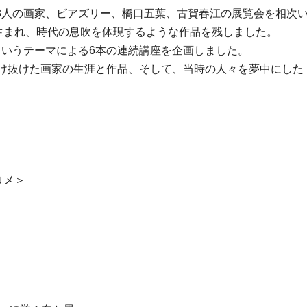
3人の画家、ビアズリー、橋口五葉、古賀春江の展覧会を相次
年代に生まれ、時代の息吹を体現するような作品を残しました。
というテーマによる6本の連続講座を企画しました。
け抜けた画家の生涯と作品、そして、当時の人々を夢中にした
ロメ＞