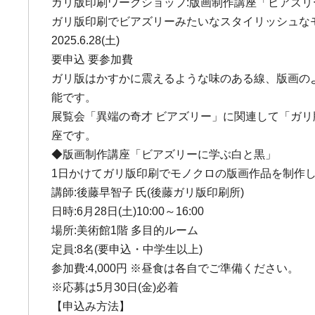
ガリ版印刷ワークショップ:版画制作講座「ビアズ
ガリ版印刷でビアズリーみたいなスタイリッシュな
2025.6.28(土)
要申込 要参加費
ガリ版はかすかに震えるような味のある線、版画の
能です。
展覧会「異端の奇才 ビアズリー」に関連して「ガリ
座です。
◆版画制作講座「ビアズリーに学ぶ白と黒」
1日かけてガリ版印刷でモノクロの版画作品を制作
講師:後藤早智子 氏(後藤ガリ版印刷所)
日時:6月28日(土)10:00～16:00
場所:美術館1階 多目的ルーム
定員:8名(要申込・中学生以上)
参加費:4,000円 ※昼食は各自でご準備ください。
※応募は5月30日(金)必着
【申込み方法】