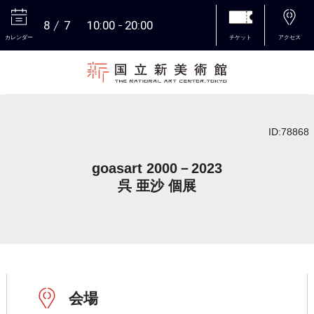
8
7
10:00
20:00
カレンダー
チケット
アクセス
本文へ
ID:78868
goasart 2000－2023
呉 亜沙 個展
会場