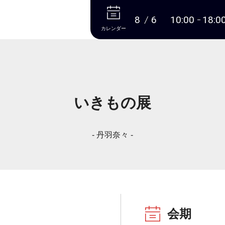
本文へ
8
6
10:00
18:0
カレンダー
いきもの展
- 丹羽奈々 -
会期