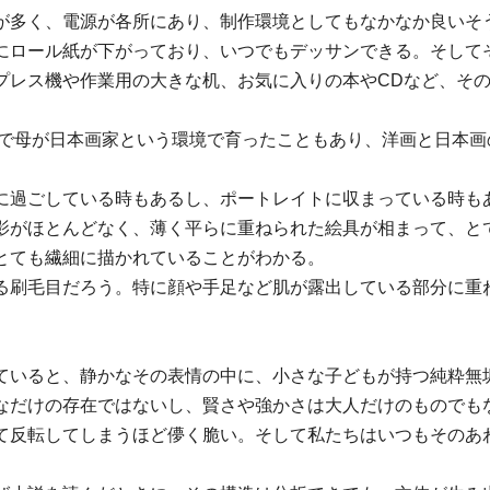
が多く、電源が各所にあり、制作環境としてもなかなか良いそ
にロール紙が下がっており、いつでもデッサンできる。そして
プレス機や作業用の大きな机、お気に入りの本やCDなど、そ
家で母が日本画家という環境で育ったこともあり、洋画と日本
に過ごしている時もあるし、ポートレイトに収まっている時も
影がほとんどなく、薄く平らに重ねられた絵具が相まって、と
とても繊細に描かれていることがわかる。
る刷毛目だろう。特に顔や手足など肌が露出している部分に重
ていると、静かなその表情の中に、小さな子どもが持つ純粋無
なだけの存在ではないし、賢さや強かさは大人だけのものでも
て反転してしまうほど儚く脆い。そして私たちはいつもそのあ