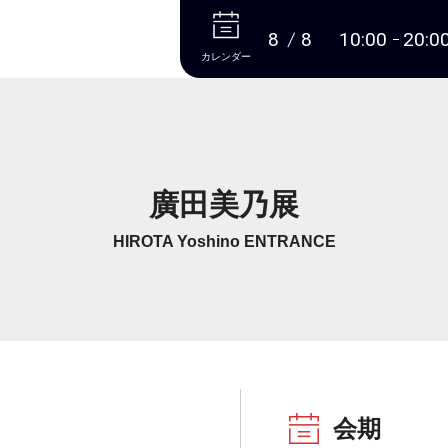
本文へ
8
8
10:00
20:0
カレンダー
廣田美乃展
HIROTA Yoshino ENTRANCE
会期