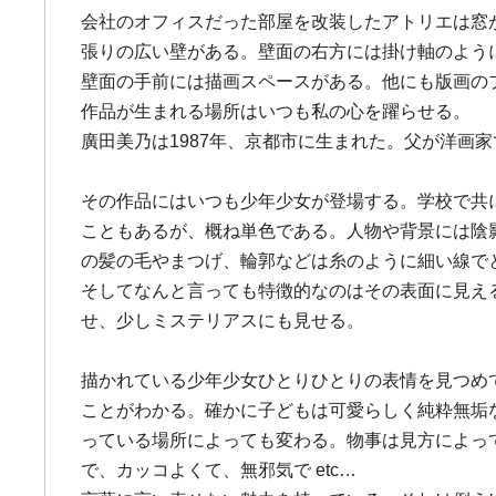
会社のオフィスだった部屋を改装したアトリエは窓
張りの広い壁がある。壁面の右方には掛け軸のよう
壁面の手前には描画スペースがある。他にも版画の
作品が生まれる場所はいつも私の心を躍らせる。
廣田美乃は1987年、京都市に生まれた。父が洋画
その作品にはいつも少年少女が登場する。学校で共
こともあるが、概ね単色である。人物や背景には陰
の髪の毛やまつげ、輪郭などは糸のように細い線で
そしてなんと言っても特徴的なのはその表面に見え
せ、少しミステリアスにも見せる。
描かれている少年少女ひとりひとりの表情を見つめ
ことがわかる。確かに子どもは可愛らしく純粋無垢
っている場所によっても変わる。物事は見方によっ
で、カッコよくて、無邪気で etc…