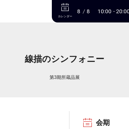
本文へ
8
8
10:00
20:0
カレンダー
線描のシンフォニー
第3期所蔵品展
会期