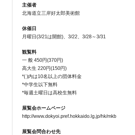
主催者
北海道立三岸好太郎美術館
休催日
月曜日(3/21は開館)、3/22、3/28～3/31
観覧料
一 般 450円(370円)
高大生 220円(150円)
*( )内は10名以上の団体料金
*中学生以下無料
*毎週土曜日は高校生無料
展覧会ホームページ
http://www.dokyoi.pref.hokkaido.lg.jp/hk/mkb
展覧会問合わせ先