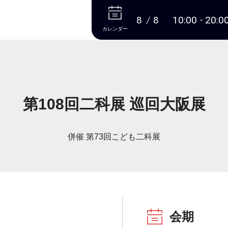
本文へ
8
8
10:00
20:0
カレンダー
第108回二科展 巡回大阪展
併催 第73回こども二科展
会期