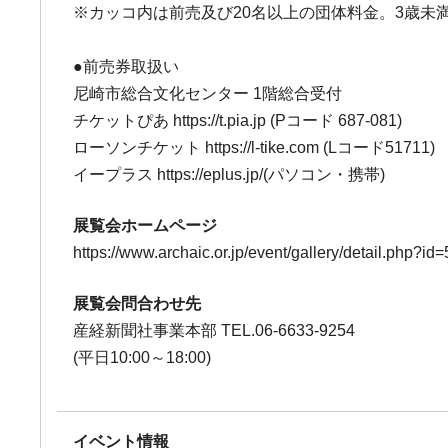
※カッコ内は前売及び20名以上の団体料金。3歳未
●前売券取扱い
尼崎市総合文化センター 1階総合受付
チケットぴあ https://t.pia.jp (Pコード 687-081)
ローソンチケット https://l-tike.com (Lコード51711)
イープラス https://eplus.jp/(パソコン・携帯)
展覧会ホームページ
https://www.archaic.or.jp/event/gallery/detail.php?id
展覧会問合わせ先
産経新聞社事業本部 TEL.06-6633-9254
(平日10:00～18:00)
イベント情報