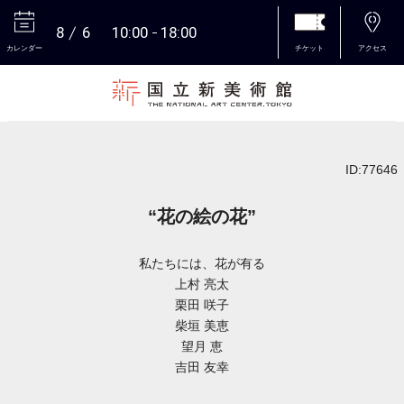
8
6
10:00
18:00
カレンダー
チケット
アクセス
本文へ
ID:77646
“花の絵の花”
私たちには、花が有る
上村 亮太
栗田 咲子
柴垣 美恵
望月 恵
吉田 友幸